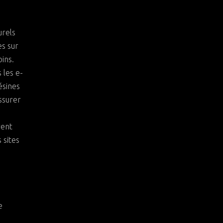
urels
es sur
ins.
 les e-
ésines
ssurer
vent
 sites
e