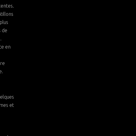
tentes.
illons
plus
s de
.
ice en
tre
e.
uelques
ômes et