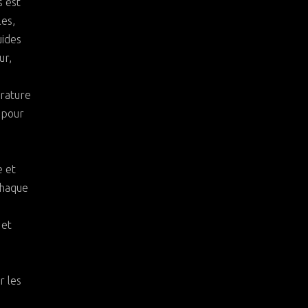
s est
les,
uides
ur,
érature
e pour
e et
chaque
 et
r les