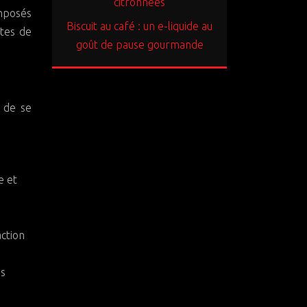
citronnées
mposés
Biscuit au café : un e-liquide au
otes de
goût de pause gourmande
t de se
e et
action
es