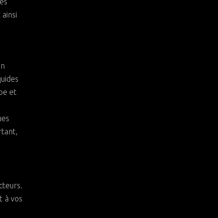
res
ainsi
en
quides
pe et
ues
rtant,
cteurs.
t à vos