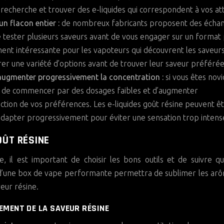
recherche et trouver des e-liquides qui correspondent à vos at
un flacon entier :
de nombreux fabricants proposent des échant
e tester plusieurs saveurs avant de vous engager sur un format 
ment intéressante pour les vapoteurs qui découvrent les saveur
rer une variété d’options avant de trouver leur saveur préférée
augmenter progressivement la concentration :
si vous êtes nov
llé de commencer par des dosages faibles et d’augmenter
tion de vos préférences. Les e-liquides goût résine peuvent ê
s’adapter progressivement pour éviter une sensation trop intens
OÛT RÉSINE
, il est important de choisir les bons outils et de suivre q
 et d’une box de vape performante permettra de sublimer les ar
eur résine.
MENT DE LA SAVEUR RÉSINE