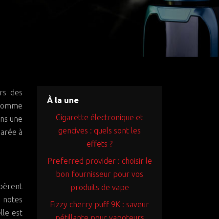
À la une
e comme
Cigarette électronique et
ans une
gencives : quels sont les
parée à
effets ?
Preferred provider : choisir le
bon fournisseur pour vos
ibèrent
produits de vape
 notes
Fizzy cherry puff 9K : saveur
lle est
pétillante pour vapoteurs