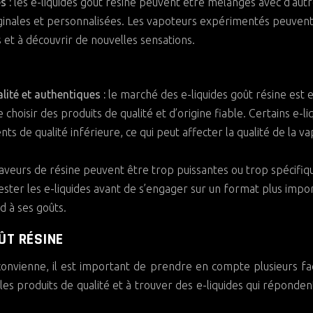
s :
les e-liquides goût résine peuvent être mélangés avec d’aut
ginales et personnalisées. Les vapoteurs expérimentés peuvent 
et à découvrir de nouvelles sensations.
alité et authentiques :
le marché des e-liquides goût résine est 
 choisir des produits de qualité et d’origine fiable. Certains e-li
s de qualité inférieure, ce qui peut affecter la qualité de la va
saveurs de résine peuvent être trop puissantes ou trop spécifiq
tester les e-liquides avant de s’engager sur un format plus impo
d à ses goûts.
ÛT RÉSINE
 convienne, il est important de prendre en compte plusieurs fa
 les produits de qualité et à trouver des e-liquides qui réponden