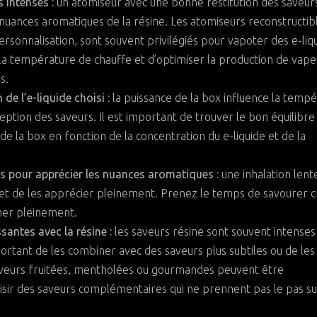
 intenses :
un atomiseur avec une bonne restitution des saveur
nuances aromatiques de la résine. Les atomiseurs reconstructib
personnalisation, sont souvent privilégiés pour vapoter des e-liq
 la température de chauffe et d’optimiser la production de vape
s.
de l’e-liquide choisi :
la puissance de la box influence la temp
ception des saveurs. Il est important de trouver le bon équilibr
 de la box en fonction de la concentration du e-liquide et de la
s pour apprécier les nuances aromatiques :
une inhalation lent
et de les apprécier pleinement. Prenez le temps de savourer 
mer pleinement.
santes avec la résine :
les saveurs résine sont souvent intenses
ortant de les combiner avec des saveurs plus subtiles ou de les
saveurs fruitées, mentholées ou gourmandes peuvent être
oisir des saveurs complémentaires qui ne prennent pas le pas su