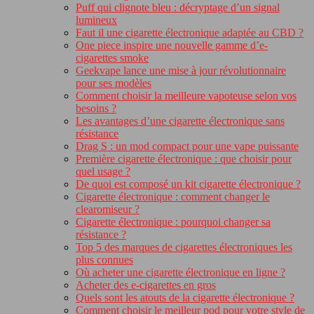
Puff qui clignote bleu : décryptage d’un signal
lumineux
Faut il une cigarette électronique adaptée au CBD ?
One piece inspire une nouvelle gamme d’e-
cigarettes smoke
Geekvape lance une mise à jour révolutionnaire
pour ses modèles
Comment choisir la meilleure vapoteuse selon vos
besoins ?
Les avantages d’une cigarette électronique sans
résistance
Drag S : un mod compact pour une vape puissante
Première cigarette électronique : que choisir pour
quel usage ?
De quoi est composé un kit cigarette électronique ?
Cigarette électronique : comment changer le
clearomiseur ?
Cigarette électronique : pourquoi changer sa
résistance ?
Top 5 des marques de cigarettes électroniques les
plus connues
Où acheter une cigarette électronique en ligne ?
Acheter des e-cigarettes en gros
Quels sont les atouts de la cigarette électronique ?
Comment choisir le meilleur pod pour votre style de