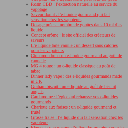
Rosin CBD : l’extraction naturelle au service du
vapotage
Saveur donut : l’e-liquide gourmand qui fait
sensation chez les vapoteurs
Dosage précis : nombre de gouttes dans 10 ml d’e-
liquide
Concept arôme : le site officiel des créateurs de
saveurs
L’e-liquide tarte vanille : un dessert sans calories
pour les vapoteurs
Cinnamon bun : un e-liquide gourmand au goût de
cannelle
MG 4 rouge : un e-liquide classique au goût de
tabac
Dinner lady vape : des e-liquides gourmands made
in UK
Graham biscuit : un e-liquide au goût de biscuit
anglais
Cardamome : l’épice qui rehausse vos e-liquides
gourmands
Charlotte aux fraises : un e-liquide gourmand et
fruité
Grosse fraise : l’e-liquide qui fait sensation chez les
vapoteurs
Element : une marque d’e-liquides premium pour les