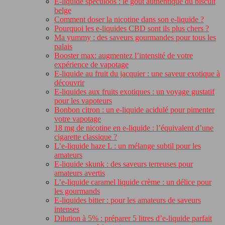
E-liquide speculoos : le goût authentique du biscuit
belge
Comment doser la nicotine dans son e-liquide ?
Pourquoi les e-liquides CBD sont ils plus chers ?
Ma yummy : des saveurs gourmandes pour tous les
palais
Booster max: augmentez l’intensité de votre
expérience de vapotage
E-liquide au fruit du jacquier : une saveur exotique à
découvrir
E-liquides aux fruits exotiques : un voyage gustatif
pour les vapoteurs
Bonbon citron : un e-liquide acidulé pour pimenter
votre vapotage
18 mg de nicotine en e-liquide : l’équivalent d’une
cigarette classique ?
L’e-liquide haze L : un mélange subtil pour les
amateurs
E-liquide skunk : des saveurs terreuses pour
amateurs avertis
L’e-liquide caramel liquide crème : un délice pour
les gourmands
E-liquides bitter : pour les amateurs de saveurs
intenses
Dilution à 5% : préparer 5 litres d’e-liquide parfait