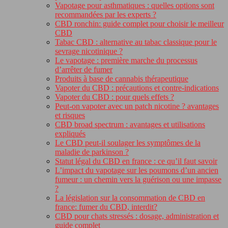
Vapotage pour asthmatiques : quelles options sont
recommandées par les experts ?
CBD ronchin: guide complet pour choisir le meilleur
CBD
Tabac CBD : alternative au tabac classique pour le
sevrage nicotinique ?
Le vapotage : première marche du processus
d’arrêter de fumer
Produits à base de cannabis thérapeutique
Vapoter du CBD : précautions et contre-indications
Vapoter du CBD : pour quels effets ?
Peut-on vapoter avec un patch nicotine ? avantages
et risques
CBD broad spectrum : avantages et utilisations
expliqués
Le CBD peut-il soulager les symptômes de la
maladie de parkinson ?
Statut légal du CBD en france : ce qu’il faut savoir
L’impact du vapotage sur les poumons d’un ancien
fumeur : un chemin vers la guérison ou une impasse
?
La législation sur la consommation de CBD en
france: fumer du CBD, interdit?
CBD pour chats stressés : dosage, administration et
guide complet