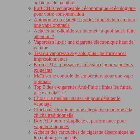
amateurs de menthol
Puff CBD rechargeable : économique et écologique
pour votre consommation
Autonomie e-cigarette : guide complet du mah pour
une vape optimale
Acheter un e-liquide sur internet : à quoi faut il faire
attention ?
Vaporesso luxe : une cigarette électronique haut de
gamme
Test du vaporesso sky solo plus : performances
impressionnantes
Kroma 217 : puissance et élégance pour vapoteurs
exigeants
Maîtriser le contrôle de température pour une vape
optimale
Top 5 des e-cigarettes Anti-Fuite : finies les fuites,
place au plaisir !
Choisir le meilleur starter kit pour débuter le
vapotage
Chicha électronique : une alternative moderne à la
chicha traditionnelle
Box AIO boro : simplicité et performance pour
vapoter e-liquides
Acheter des cartouches de cigarette électronique au
luxembourg : conseils