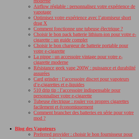
moderne
Airflow réglable : personnalisez votre expérience de
vapotage
Optimisez votre expérience avec l’atomiseur short
drag X
Comment fonctionne une tubeuse électrique ?
Choisir le bon pack batterie lithium-ion pour votre e-
cigarette : un guide complet
Choisir le bon chargeur de batterie portable pour
votre e-cigarette
La pippe : un accessoire vintage pour votre e-
cigarette moderne
Résistance geek vape 200W : puissance et durabilité
assurées
Card grinder : l’accessoire discret pour vapoteurs
d’e-cigarettes et e-liquides
510 drip tip : l’accessoire indispensable pour
personnaliser votre e-cigarette
Tubeuse électrique : rouler vos propres cigarettes
facilement et économiquement
Comment brancher des batteries en série pour votre
mod ?
Blog des Vapoteurs
Preferred provider : choisir le bon fournisseur pour