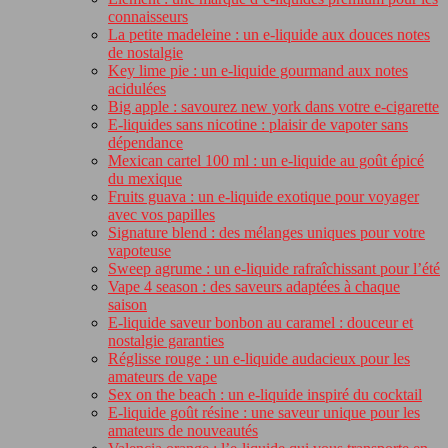
connaisseurs
La petite madeleine : un e-liquide aux douces notes
de nostalgie
Key lime pie : un e-liquide gourmand aux notes
acidulées
Big apple : savourez new york dans votre e-cigarette
E-liquides sans nicotine : plaisir de vapoter sans
dépendance
Mexican cartel 100 ml : un e-liquide au goût épicé
du mexique
Fruits guava : un e-liquide exotique pour voyager
avec vos papilles
Signature blend : des mélanges uniques pour votre
vapoteuse
Sweep agrume : un e-liquide rafraîchissant pour l’été
Vape 4 season : des saveurs adaptées à chaque
saison
E-liquide saveur bonbon au caramel : douceur et
nostalgie garanties
Réglisse rouge : un e-liquide audacieux pour les
amateurs de vape
Sex on the beach : un e-liquide inspiré du cocktail
E-liquide goût résine : une saveur unique pour les
amateurs de nouveautés