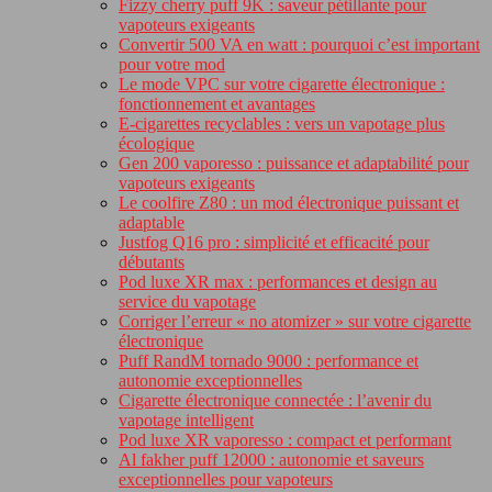
Fizzy cherry puff 9K : saveur pétillante pour
vapoteurs exigeants
Convertir 500 VA en watt : pourquoi c’est important
pour votre mod
Le mode VPC sur votre cigarette électronique :
fonctionnement et avantages
E-cigarettes recyclables : vers un vapotage plus
écologique
Gen 200 vaporesso : puissance et adaptabilité pour
vapoteurs exigeants
Le coolfire Z80 : un mod électronique puissant et
adaptable
Justfog Q16 pro : simplicité et efficacité pour
débutants
Pod luxe XR max : performances et design au
service du vapotage
Corriger l’erreur « no atomizer » sur votre cigarette
électronique
Puff RandM tornado 9000 : performance et
autonomie exceptionnelles
Cigarette électronique connectée : l’avenir du
vapotage intelligent
Pod luxe XR vaporesso : compact et performant
Al fakher puff 12000 : autonomie et saveurs
exceptionnelles pour vapoteurs