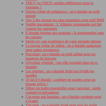
THCV ou THCP : quelles différences pour le
vapotage ?
Saveur crème de puttanesca : un e-liquide au goût
unique
Top 5 des saveurs les plus populaires pour puff 9000
Vanille macadamia : L’Alliance gourmande qui fait
craquer les vapoteurs
E-liquide beignet aux pommes : la gourmandise sans
les calories
Storm ice: une expérience de vape givrante intense
La saveur crème de stilton : un e-liquide audacieux
pour palais aventureux
Porcelain : un e-liquide au goût raffiné pour les
amateurs de douceur
Glycérine végétale : son rôle essentiel dans les e-
liquides
Les cherries : un e-liquide fruité qui éveille les
papilles
10 ml d’e-liquide : combien de gouttes pour un
dosage précis ?
Diluer les huiles essentielles pour vaporiser : guide
complet et précautions
Coconuts and bananas : un e-liquide exotique pour
s’évader
The pink : un e-liquide fruité pour tous les goûts