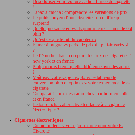
Désodoriser votre voiture : adieu fumée de cigarette
!
Tabac à chicha : comprendre les variations de prix
Le poids moyen d’une cigarette : un chiffre qui
surprend
Quelle puissance en watts pour une résistance de 0.4
ohm ?
Qu’est ce que le hit du vapoteur ?
Fumer à prague vs paris : le prix du plaisir varie-t-il
?
Le fléau du tabac : comparer les prix des cigarettes à
new york et en france
Philip morris bleu : quelle différence avec les autres
?
Maîtrisez votre vape : explorez le tableau de
conversion ohm et optimisez votre expérience de e-
cigarette
Comparatif : prix des cartouches marlboro en italie
et en france
Le bar chicha : alternative tendance à la cigarette
électronique ?
Cigarettes électroniques
Crème brûlée : saveur gourmande pour votre E-
Cigarette