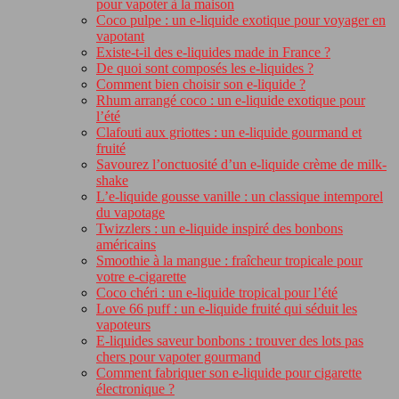
pour vapoter à la maison
Coco pulpe : un e-liquide exotique pour voyager en
vapotant
Existe-t-il des e-liquides made in France ?
De quoi sont composés les e-liquides ?
Comment bien choisir son e-liquide ?
Rhum arrangé coco : un e-liquide exotique pour
l’été
Clafouti aux griottes : un e-liquide gourmand et
fruité
Savourez l’onctuosité d’un e-liquide crème de milk-
shake
L’e-liquide gousse vanille : un classique intemporel
du vapotage
Twizzlers : un e-liquide inspiré des bonbons
américains
Smoothie à la mangue : fraîcheur tropicale pour
votre e-cigarette
Coco chéri : un e-liquide tropical pour l’été
Love 66 puff : un e-liquide fruité qui séduit les
vapoteurs
E-liquides saveur bonbons : trouver des lots pas
chers pour vapoter gourmand
Comment fabriquer son e-liquide pour cigarette
électronique ?