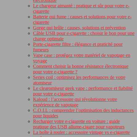
électronique
Le chargeur aimanté : pratique et sûr pour votre e-
cigarette
Batterie qui fume : causes et solutions pour votre e-
cigarette
Gorge qui brûle : causes, solutions et prévention
Câble USB pour e-cigarette : choisir le bon pour une
charge optimale
Porte-cigarette filtre : élégance et praticité pour
fumeurs
Vape case : protégez votre matériel de vapotage en
voyage
Comment choisir la bonne résistance électronique
pour votre e-cigarette ?
Series coil : optimisez les performances de votre
atomiseur
Le clearomiseur geek vape : performance et fiabilité
pour votre e-cigarette
Kaloud : l’accessoire qui révolutionne votre
expérience de vapotage
C.O.I.L : comprendre l’optimisation des inductances
pour liquides
Recharger votre e-cigarette en voiture : guide
pratique des USB allume-cigare pour vapoteurs
La boîte à rouler : accessoire vintage vs e-cigarette