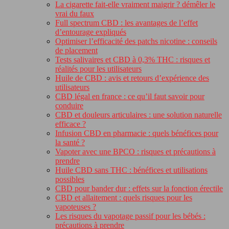
La cigarette fait-elle vraiment maigrir ? démêler le
vrai du faux
Full spectrum CBD : les avantages de l’effet
d’entourage expliqués
Optimiser l’efficacité des patchs nicotine : conseils
de placement
Tests salivaires et CBD à 0,3% THC : risques et
réalités pour les utilisateurs
Huile de CBD : avis et retours d’expérience des
utilisateurs
CBD légal en france : ce qu’il faut savoir pour
conduire
CBD et douleurs articulaires : une solution naturelle
efficace ?
Infusion CBD en pharmacie : quels bénéfices pour
la santé ?
Vapoter avec une BPCO : risques et précautions à
prendre
Huile CBD sans THC : bénéfices et utilisations
possibles
CBD pour bander dur : effets sur la fonction érectile
CBD et allaitement : quels risques pour les
vapoteuses ?
Les risques du vapotage passif pour les bébés :
précautions à prendre