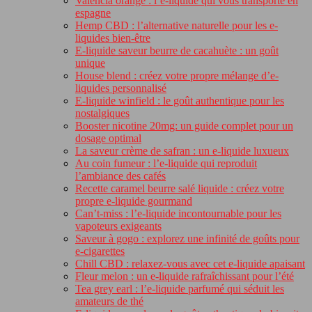
Valencia orange : l’e-liquide qui vous transporte en
espagne
Hemp CBD : l’alternative naturelle pour les e-
liquides bien-être
E-liquide saveur beurre de cacahuète : un goût
unique
House blend : créez votre propre mélange d’e-
liquides personnalisé
E-liquide winfield : le goût authentique pour les
nostalgiques
Booster nicotine 20mg: un guide complet pour un
dosage optimal
La saveur crème de safran : un e-liquide luxueux
Au coin fumeur : l’e-liquide qui reproduit
l’ambiance des cafés
Recette caramel beurre salé liquide : créez votre
propre e-liquide gourmand
Can’t-miss : l’e-liquide incontournable pour les
vapoteurs exigeants
Saveur à gogo : explorez une infinité de goûts pour
e-cigarettes
Chill CBD : relaxez-vous avec cet e-liquide apaisant
Fleur melon : un e-liquide rafraîchissant pour l’été
Tea grey earl : l’e-liquide parfumé qui séduit les
amateurs de thé