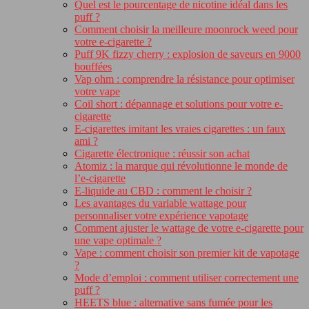
Quel est le pourcentage de nicotine idéal dans les
puff ?
Comment choisir la meilleure moonrock weed pour
votre e-cigarette ?
Puff 9K fizzy cherry : explosion de saveurs en 9000
bouffées
Vap ohm : comprendre la résistance pour optimiser
votre vape
Coil short : dépannage et solutions pour votre e-
cigarette
E-cigarettes imitant les vraies cigarettes : un faux
ami ?
Cigarette électronique : réussir son achat
Atomiz : la marque qui révolutionne le monde de
l’e-cigarette
E-liquide au CBD : comment le choisir ?
Les avantages du variable wattage pour
personnaliser votre expérience vapotage
Comment ajuster le wattage de votre e-cigarette pour
une vape optimale ?
Vape : comment choisir son premier kit de vapotage
?
Mode d’emploi : comment utiliser correctement une
puff ?
HEETS blue : alternative sans fumée pour les