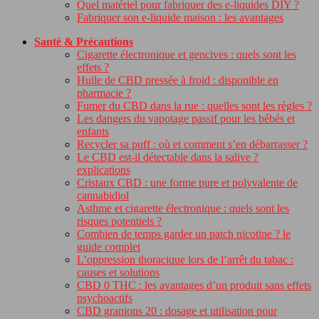
Quel matériel pour fabriquer des e-liquides DIY ?
Fabriquer son e-liquide maison : les avantages
Santé & Précautions
Cigarette électronique et gencives : quels sont les
effets ?
Huile de CBD pressée à froid : disponible en
pharmacie ?
Fumer du CBD dans la rue : quelles sont les règles ?
Les dangers du vapotage passif pour les bébés et
enfants
Recycler sa puff : où et comment s’en débarrasser ?
Le CBD est-il détectable dans la salive ?
explications
Cristaux CBD : une forme pure et polyvalente de
cannabidiol
Asthme et cigarette électronique : quels sont les
risques potentiels ?
Combien de temps garder un patch nicotine ? le
guide complet
L’oppression thoracique lors de l’arrêt du tabac :
causes et solutions
CBD 0 THC : les avantages d’un produit sans effets
psychoactifs
CBD granions 20 : dosage et utilisation pour