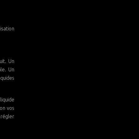
isation
uit. Un
ale. Un
iquides
liquide
lon vos
 régler