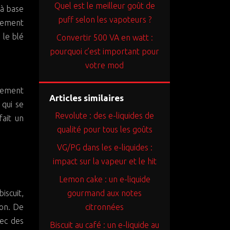
Quel est le meilleur goût de
 à base
puff selon les vapoteurs ?
idement
 le blé
Convertir 500 VA en watt :
pourquoi c’est important pour
votre mod
èrement
Articles similaires
 qui se
Revolute : des e-liquides de
ait un
qualité pour tous les goûts
VG/PG dans les e-liquides :
impact sur la vapeur et le hit
Lemon cake : un e-liquide
iscuit,
gourmand aux notes
ion. De
citronnées
vec des
Biscuit au café : un e-liquide au