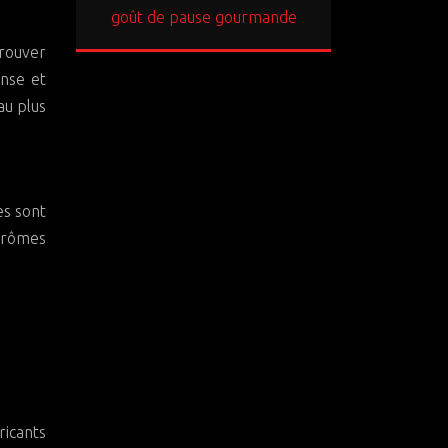
goût de pause gourmande
trouver
ense et
au plus
es sont
’arômes
ricants