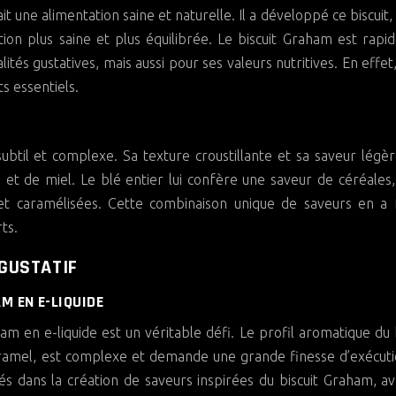
 une alimentation saine et naturelle. Il a développé ce biscuit,
ion plus saine et plus équilibrée. Le biscuit Graham est rap
és gustatives, mais aussi pour ses valeurs nutritives. En effet,
s essentiels.
subtil et complexe. Sa texture croustillante et sa saveur lég
et de miel. Le blé entier lui confère une saveur de céréales,
et caramélisées. Cette combinaison unique de saveurs en a f
ts.
I GUSTATIF
M EN E-LIQUIDE
m en e-liquide est un véritable défi. Le profil aromatique du b
aramel, est complexe et demande une grande finesse d’exécut
és dans la création de saveurs inspirées du biscuit Graham, a