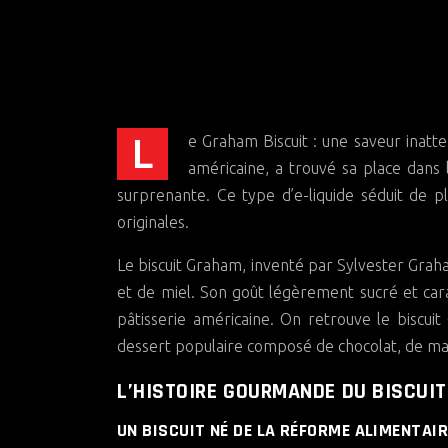
Le Graham Biscuit : une saveur inattendue qui séduit les vapoteurs ! Ce biscuit, emblématique de la cuisine
américaine, a trouvé sa place dans 
surprenante. Ce type d’e-liquide séduit de 
originales.
Le biscuit Graham, inventé par Sylvester Graham
et de miel. Son goût légèrement sucré et caram
pâtisserie américaine. On retrouve le bisc
dessert populaire composé de chocolat, de ma
L’HISTOIRE GOURMANDE DU BISCUI
UN BISCUIT NÉ DE LA RÉFORME ALIMENTAIR