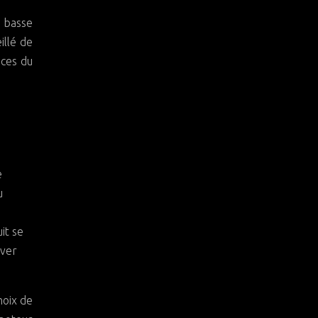
 basse
illé de
nces du
e
u
it se
uver
hoix de