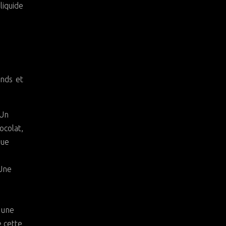
iquide
nds et
 Un
ocolat,
que
 Une
 une
e cette