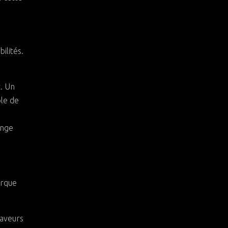
ilités.
t. Un
ple de
ange
arque
saveurs