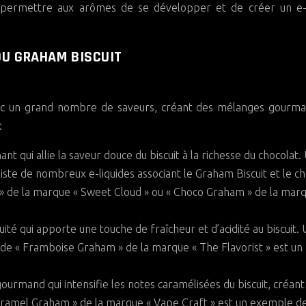
r permettre aux arômes de se développer et de créer un e-l
DU GRAHAM BISCUIT
ec un grand nombre de saveurs, créant des mélanges gourma
:
nt qui allie la saveur douce du biscuit à la richesse du chocolat.
ste de nombreux e-liquides associant le Graham Biscuit et le ch
 de la marque « Sweet Cloud » ou « Choco Graham » de la mar
ruité qui apporte une touche de fraîcheur et d’acidité au biscuit.
iquide « Framboise Graham » de la marque « The Flavorist » est un
ourmand qui intensifie les notes caramélisées du biscuit, créant
 Caramel Graham » de la marque « Vape Craft » est un exemple d