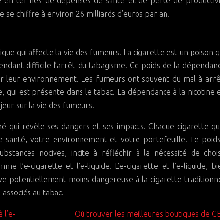
té en termes de dépenses de santé et de perte de productivi
 se chiffre à environ 26 milliards d’euros par an.
ue qui affecte la vie des fumeurs. La cigarette est un poison q
ndant difficile l’arrêt du tabagisme. Ce poids de la dépendan
ur leur environnement. Les fumeurs ont souvent du mal à arr
, qui est présente dans le tabac. La dépendance à la nicotine 
jeur sur la vie des fumeurs.
ché qui révèle ses dangers et ses impacts. Chaque cigarette q
e santé, votre environnement et votre portefeuille. Le poid
ubstances nocives, incite à réfléchir à la nécessité de choi
me l’e-cigarette et l’e-liquide. L’e-cigarette et l’e-liquide, b
ive potentiellement moins dangereuse à la cigarette traditionne
 associés au tabac.
 l’e-
Où trouver les meilleures boutiques de C