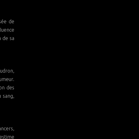
sée de
fluence
n de sa
udron,
fumeur.
ion des
 sang,
ancers,
 estime