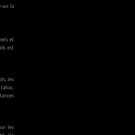
 sur la
hets et
ids est
ls, les
 tabac.
stances
our les