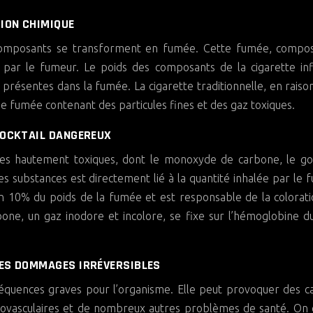
TION CHIMIQUE
s composants se transforment en fumée. Cette fumée, compo
e par le fumeur. Le poids des composants de la cigarette in
présentes dans la fumée. La cigarette traditionnelle, en raiso
e fumée contenant des particules fines et des gaz toxiques.
COCKTAIL DANGEREUX
ces hautement toxiques, dont le monoxyde de carbone, le go
s substances est directement lié à la quantité inhalée par le 
 10% du poids de la fumée et est responsable de la colorat
e, un gaz inodore et incolore, se fixe sur l’hémoglobine du
DES DOMMAGES IRRÉVERSIBLES
séquences graves pour l’organisme. Elle peut provoquer des c
diovasculaires et de nombreux autres problèmes de santé. On