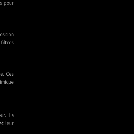
es pour
osition
filtres
te. Ces
himique
ur. La
et leur