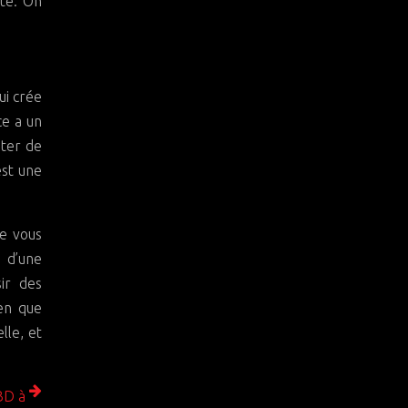
té. On
ui crée
ce a un
êter de
est une
ue vous
s d’une
sir des
ien que
lle, et
BD à