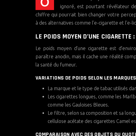
On la tient chaque jour entre nos doigts, mais combien pèse vraiment une cigarette ? Ce détail, souvent
ignoré, est pourtant révélateur d
chiffre qui pourrait bien changer votre percep
à des alternatives comme l’e-cigarette et l’e-li
LE POIDS MOYEN D’UNE CIGARETTE :
Le poids moyen d’une cigarette est d’envir
paraître anodin, mais il cache une réalité com
la santé du fumeur.
VARIATIONS DE POIDS SELON LES MARQUES
La marque et le type de tabac utilisés dans
Les cigarettes longues, comme les Marlb
comme les Gauloises Bleues.
Le filtre, selon sa composition et sa long
cellulose acétate des cigarettes Camel es
COMPARAISON AVEC DES OBJETS DU QUOTI