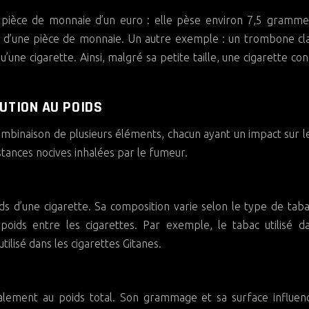
e pièce de monnaie d’un euro : elle pèse environ 7,5 gramm
ids d’une pièce de monnaie. Un autre exemple : un trombone cl
ne cigarette. Ainsi, malgré sa petite taille, une cigarette co
UTION AU POIDS
 combinaison de plusieurs éléments, chacun ayant un impact sur l
stances nocives inhalées par le fumeur.
ds d’une cigarette. Sa composition varie selon le type de taba
poids entre les cigarettes. Par exemple, le tabac utilisé d
utilisé dans les cigarettes Gitanes.
alement au poids total. Son grammage et sa surface influen