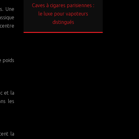
Caves à cigares parisiennes :
es. Une
le luxe pour vapoteurs
assique
distingués
ncentre
e poids
c et la
ans les
cent la