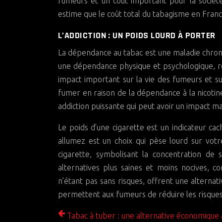
fumeurs et un coût important pour la socié
estime que le coût total du tabagisme en France
L’ADDICTION : UN POIDS LOURD À PORTER
La dépendance au tabac est une maladie chroniq
une dépendance physique et psychologique, re
impact important sur la vie des fumeurs et s
fumer en raison de la dépendance à la nicotine
addiction puissante qui peut avoir un impact ma
Le poids d’une cigarette est un indicateur ca
allumez est un choix qui pèse lourd sur votr
cigarette, symbolisant la concentration de s
alternatives plus saines et moins nocives, com
n’étant pas sans risques, offrent une alternat
permettent aux fumeurs de réduire les risques
Tabac à tuber : une alternative économique à