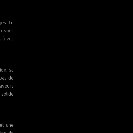
ges. Le
on vous
x à vos
ion, sa
 pas de
aveurs
 solide
 et une