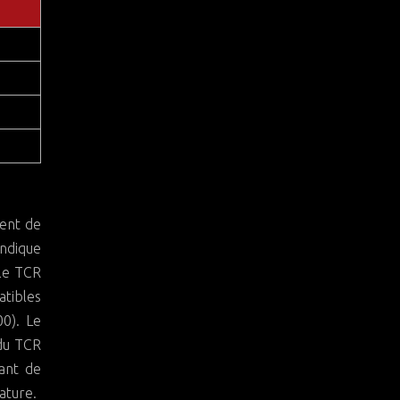
ient de
indique
 le TCR
atibles
00). Le
 du TCR
tant de
ature.