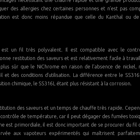
 montages nécessitant une chauffe rapide et une grande produc
er des allergies chez certaines personnes et n’est pas com
sation est donc moins répandue que celle du Kanthal ou de l
, est un fil très polyvalent. Il est compatible avec le cont
e restitution des saveurs et est relativement facile à travail
us sûr que le NiChrome en raison de l’absence de nickel, m
 et des conditions d’utilisation. La différence entre le SS316
ion chimique, le SS316L étant plus résistant à la corrosion.
estitution des saveurs et un temps de chauffe très rapide. Cepend
 contrôle de température, car il peut dégager des fumées toxiqu
tane est primordiale, il est donc important de se procurer du fil c
éservée aux vapoteurs expérimentés qui maîtrisent parfaitem