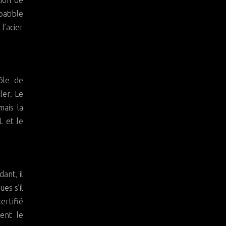
tion de
patible
’acier
rôle de
ler. Le
ais la
L et le
ant, il
es s’il
ertifié
ent le