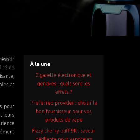
À la une
lité de
Cigarette électronique et
isante,
gencives : quels sont les
bles et
effets ?
Preferred provider : choisir le
es pour
bon fournisseur pour vos
, leurs
produits de vape
érience
Fizzy cherry puff 9K : saveur
lément
pétillante pour vapoteurs