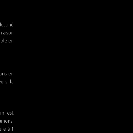
destiné
 raison
dable en
pris en
urs, la
hm est
oumons.
ure à 1