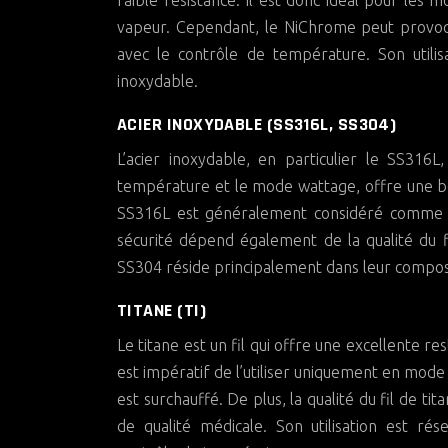
faible résistance. Il est donc idéal pour les
vapeur. Cependant, le NiChrome peut provoqu
avec le contrôle de température. Son utili
inoxydable.
ACIER INOXYDABLE (SS316L, SS304)
L’acier inoxydable, en particulier le SS316L
température et le mode wattage, offre une bonn
SS316L est généralement considéré comme pl
sécurité dépend également de la qualité du fil
SS304 réside principalement dans leur composit
TITANE (TI)
Le titane est un fil qui offre une excellente r
est impératif de l’utiliser uniquement en mode
est surchauffé. De plus, la qualité du fil de ti
de qualité médicale. Son utilisation est r