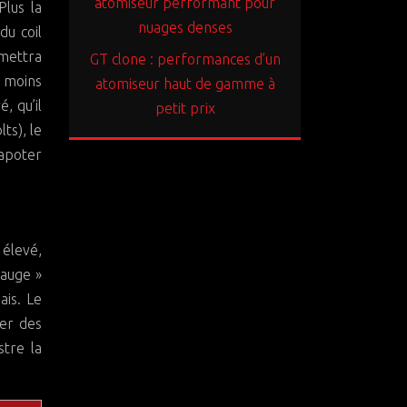
atomiseur performant pour
Plus la
nuages denses
du coil
rmettra
GT clone : performances d’un
a moins
atomiseur haut de gamme à
, qu’il
petit prix
ts), le
vapoter
 élevé,
gauge »
ais. Le
ter des
stre la