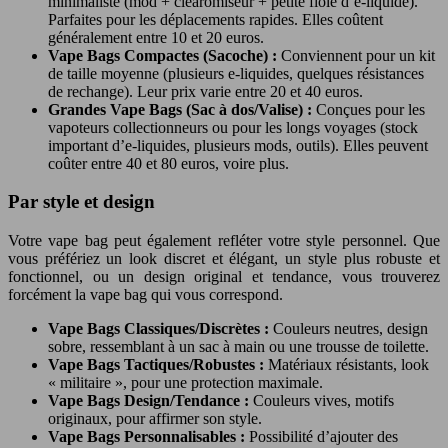
minimaliste (mod + clearomiseur + petite fiole d’e-liquide).
Parfaites pour les déplacements rapides. Elles coûtent
généralement entre 10 et 20 euros.
Vape Bags Compactes (Sacoche) :
Conviennent pour un kit
de taille moyenne (plusieurs e-liquides, quelques résistances
de rechange). Leur prix varie entre 20 et 40 euros.
Grandes Vape Bags (Sac à dos/Valise) :
Conçues pour les
vapoteurs collectionneurs ou pour les longs voyages (stock
important d’e-liquides, plusieurs mods, outils). Elles peuvent
coûter entre 40 et 80 euros, voire plus.
Par style et design
Votre vape bag peut également refléter votre style personnel. Que
vous préfériez un look discret et élégant, un style plus robuste et
fonctionnel, ou un design original et tendance, vous trouverez
forcément la vape bag qui vous correspond.
Vape Bags Classiques/Discrètes :
Couleurs neutres, design
sobre, ressemblant à un sac à main ou une trousse de toilette.
Vape Bags Tactiques/Robustes :
Matériaux résistants, look
« militaire », pour une protection maximale.
Vape Bags Design/Tendance :
Couleurs vives, motifs
originaux, pour affirmer son style.
Vape Bags Personnalisables :
Possibilité d’ajouter des