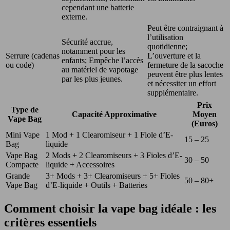
cependant une batterie
externe.
Peut être contraignant à
l’utilisation
Sécurité accrue,
quotidienne;
notamment pour les
Serrure (cadenas
L’ouverture et la
enfants; Empêche l’accès
ou code)
fermeture de la sacoche
au matériel de vapotage
peuvent être plus lentes
par les plus jeunes.
et nécessiter un effort
supplémentaire.
Prix
Type de
Capacité Approximative
Moyen
Vape Bag
(Euros)
Mini Vape
1 Mod + 1 Clearomiseur + 1 Fiole d’E-
15 – 25
Bag
liquide
Vape Bag
2 Mods + 2 Clearomiseurs + 3 Fioles d’E-
30 – 50
Compacte
liquide + Accessoires
Grande
3+ Mods + 3+ Clearomiseurs + 5+ Fioles
50 – 80+
Vape Bag
d’E-liquide + Outils + Batteries
Comment choisir la vape bag idéale : les
critères essentiels