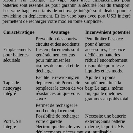
batteries sont essentielles pour garantir la sécurité lors du transport.
Les vape bags avec tapis de nettoyage intégré sont idéales pour le
rewicking en déplacement. Et les vape bags avec port USB intégré
permettent de recharger votre mod en toute simplicité.
Caractéristique
Avantage
Inconvénient potentiel
Prévention des courts-
Peut limiter l’espace
circuits et des accidents;
pour d’autres
Emplacements
Les emplacements sont
accessoires; L’espace
pour batteries
généralement conçus
dédié aux batteries
sécurisés
pour minimiser les
réduit l’encombrement
risques de contact et de
disponible pour les e-
décharge.
liquides et les mods.
Facilite le rewicking en
Ajoute un poids
Tapis de
déplacement; Permet de
supplémentaire à la
nettoyage
remplacer le coton de vos
bag; Le tapis, même
intégré
résistances où que vous
fin, ajoute quelques
soyez.
grammes au poids total.
Permet de recharger le
mod en déplacement;
Possibilité de recharger
Nécessite une batterie
Port USB
votre cigarette
externe; Sans batterie
intégré
électronique lors de vos
externe, le port USB
déplacements, nécessitant
est inutilisable.