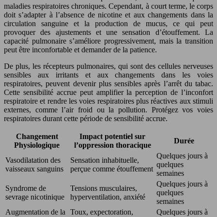
maladies respiratoires chroniques. Cependant, à court terme, le corps
doit s’adapter à l’absence de nicotine et aux changements dans la
circulation sanguine et la production de mucus, ce qui peut
provoquer des ajustements et une sensation d’étouffement. La
capacité pulmonaire s’améliore progressivement, mais la transition
peut être inconfortable et demander de la patience.
De plus, les récepteurs pulmonaires, qui sont des cellules nerveuses
sensibles aux irritants et aux changements dans les voies
respiratoires, peuvent devenir plus sensibles après l’arrêt du tabac.
Cette sensibilité accrue peut amplifier la perception de l’inconfort
respiratoire et rendre les voies respiratoires plus réactives aux stimuli
externes, comme l’air froid ou la pollution. Protégez vos voies
respiratoires durant cette période de sensibilité accrue.
Changement
Impact potentiel sur
Durée
Physiologique
l’oppression thoracique
Quelques jours à
Vasodilatation des
Sensation inhabituelle,
quelques
vaisseaux sanguins
perçue comme étouffement
semaines
Quelques jours à
Syndrome de
Tensions musculaires,
quelques
sevrage nicotinique
hyperventilation, anxiété
semaines
Augmentation de la
Toux, expectoration,
Quelques jours à