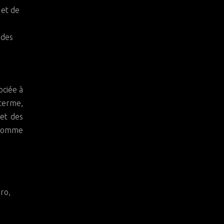
 et de
 des
ociée à
 terme,
 et des
, comme
ro,