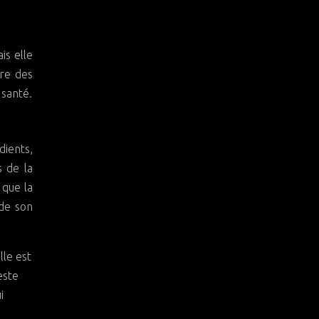
is elle
dre des
 santé.
dients,
s de la
 que la
 de son
lle est
este
i