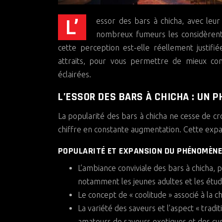
L’essor des bars à chicha, avec leur ambiance conviviale et leur image « tendance », est indéniable. De
nombreux fumeurs les considèrent 
cette perception est-elle réellement justifi
attraits, pour vous permettre de mieux c
éclairées.
L’ESSOR DES BARS À CHICHA : UN 
La popularité des bars à chicha ne cesse de cr
chiffre en constante augmentation. Cette expan
POPULARITÉ ET EXPANSION DU PHÉNOMÈN
L’ambiance conviviale des bars à chicha, p
notamment les jeunes adultes et les étud
Le concept de « coolitude » associé à la c
La variété des saveurs et l’aspect « trad
amateurs de saveurs exotiques et des cur