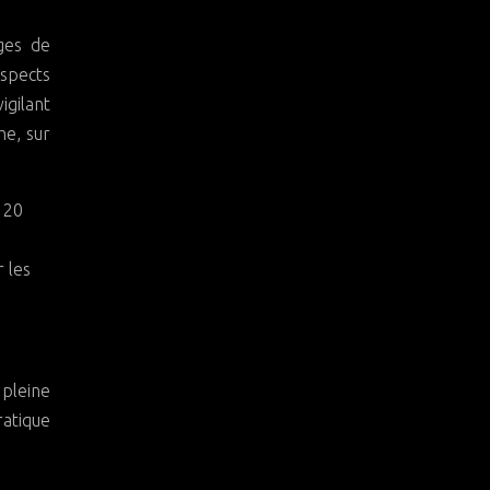
ages de
spects
igilant
he, sur
 20
 les
 pleine
ratique