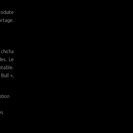
roduite
artage.
 chicha
des. Le
otable.
Bull »,
ption
es