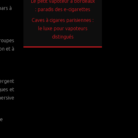
Le petit vapoteur à bordeaux
bars à
: paradis des e-cigarettes
Caves à cigares parisiennes :
le luxe pour vapoteurs
distingués
groupes
on et à
ergent
ques et
mersive
de